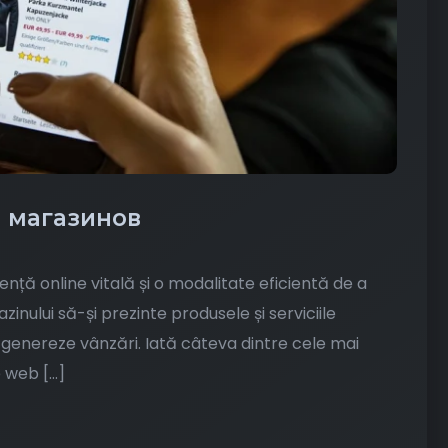
н магазинов
nță online vitală și o modalitate eficientă de a
inului să-și prezinte produsele și serviciile
să genereze vânzări. Iată câteva dintre cele mai
e web […]