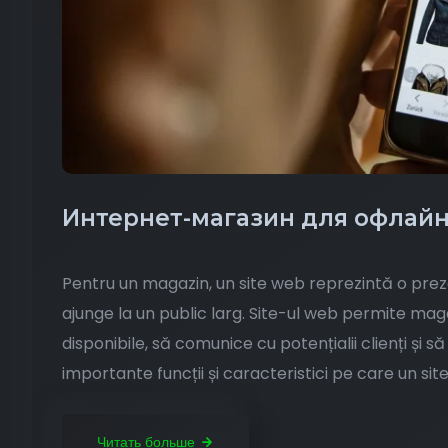
Интернет-магазин для офлай
Pentru un magazin, un site web reprezintă o preze
ajunge la un public larg. Site-ul web permite magaz
disponibile, să comunice cu potențialii clienți și 
importante funcții și caracteristici pe care un sit
Читать больше