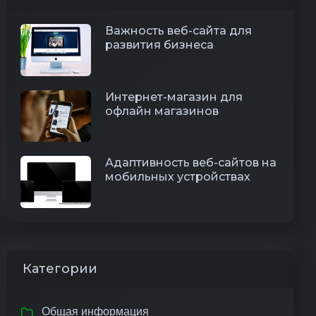
Важность веб-сайта для
развития бизнеса
Интернет-магазин для
офлайн магазинов
Адаптивность веб-сайтов на
мобильных устройствах
Категории
Общая информация