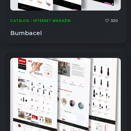
320
CATALOG
INTERNET MAGAZIN
|
Bumbacel