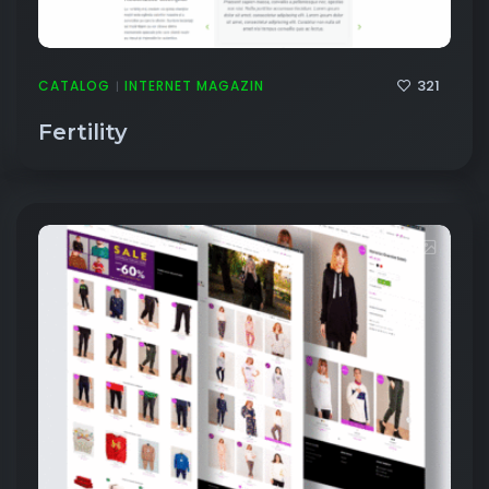
321
CATALOG
INTERNET MAGAZIN
|
Fertility