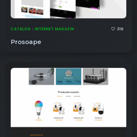
318
CATALOG
INTERNET MAGAZIN
|
Prosoape