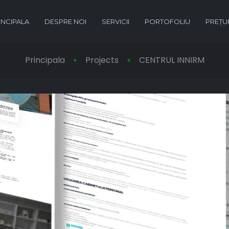
INCIPALA
DESPRE NOI
SERVICII
PORTOFOLIU
PREȚU
Principala
Projects
CENTRUL INNIRM