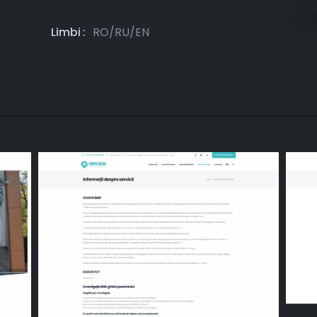
Limbi
RO/RU/EN